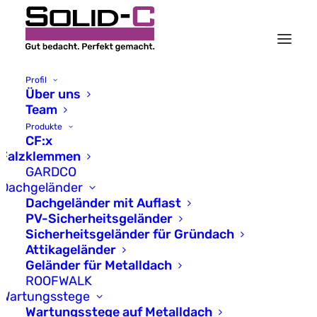
Profil
Über uns
Team
Neu: GARDCO GREEN
Produkte
CF:x
- Sicherheitsgeländer
Falzklemmen
GARDCO
im Gründach
Dachgeländer
Dachgeländer mit Auflast
integriert
PV-Sicherheitsgeländer
Sicherheitsgeländer für Gründach
Attikageländer
5. Juni 2024
Geländer für Metalldach
ROOFWALK
Viele Kommunen schreiben die
Wartungsstege
Wartungsstege auf Metalldach
Begrünung der Dächer in ihren