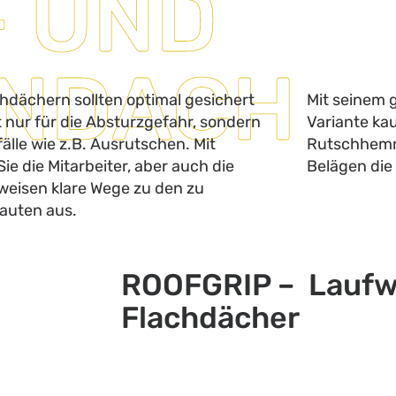
- UND
ENDACH
chdächern sollten optimal gesichert
Mit seinem 
t nur für die Absturzgefahr, sondern
Variante ka
älle wie z.B. Ausrutschen. Mit
Rutschhemm
e die Mitarbeiter, aber auch die
Belägen die
eisen klare Wege zu den zu
auten aus.
ROOFGRIP – Laufw
Flachdächer