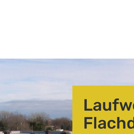
ESCAPE
Flucht- und
Rettungswege
ROOFCROSS
Dachüberstiege
ROOFCLIMB
Leitern
Laufw
Flach