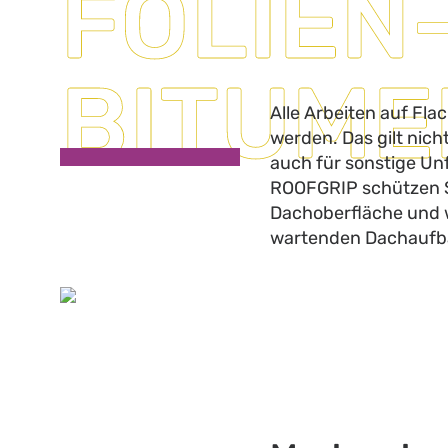
FOLIEN
BITUM
Alle Arbeiten auf Fla
werden. Das gilt nich
auch für sonstige Unf
ROOFGRIP schützen Si
Dachoberfläche und w
wartenden Dachaufb