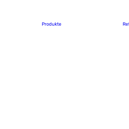
Produkte
Re
CF:x
Falzklemmen
GARDCO
Dachgeländer
Dachgeländer mit
Auflast
PV-
Sicherheitsgeländer
Sicherheitsgeländer
für Gründach
Attikageländer
Geländer für