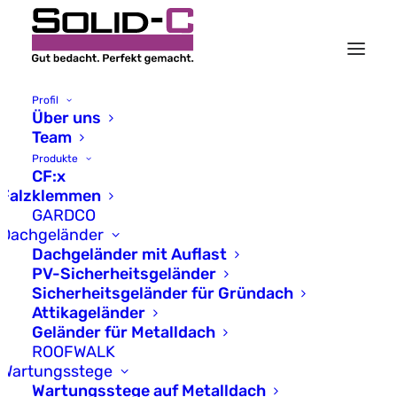
Profil
Über uns
Team
Produkte
CF:x
Impressum
Falzklemmen
GARDCO
Dachgeländer
Dachgeländer mit Auflast
PV-Sicherheitsgeländer
Sicherheitsgeländer für Gründach
Attikageländer
Angaben gemäß §5 TMG
Geländer für Metalldach
ROOFWALK
Solid-C GmbH
Wartungsstege
Alemannenstr. 3
Wartungsstege auf Metalldach