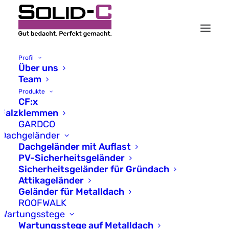
Profil
Über uns
Team
Neu: ROOFSTEP -
Produkte
CF:x
Treppe für steile
Falzklemmen
GARDCO
Metalldächer
Dachgeländer
Dachgeländer mit Auflast
PV-Sicherheitsgeländer
Sicherheitsgeländer für Gründach
28. Januar 2026
Attikageländer
Geländer für Metalldach
Neue Wege auf steilen
ROOFWALK
Metalldächern zwischen 20°
Wartungsstege
und 45° mit beidseitigem
Wartungsstege auf Metalldach