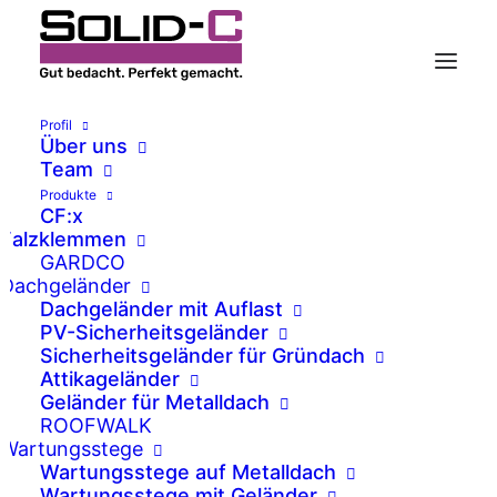
Profil
Über uns
Team
Produkte
Sicher gehen bei der
CF:x
Falzklemmen
Wartung von PV-
GARDCO
Anlagen !
Dachgeländer
Dachgeländer mit Auflast
PV-Sicherheitsgeländer
Sicherheitsgeländer für Gründach
Attikageländer
Geländer für Metalldach
ROOFWALK
Wartungsstege
Wartungsstege auf Metalldach
Wartungsstege mit Geländer